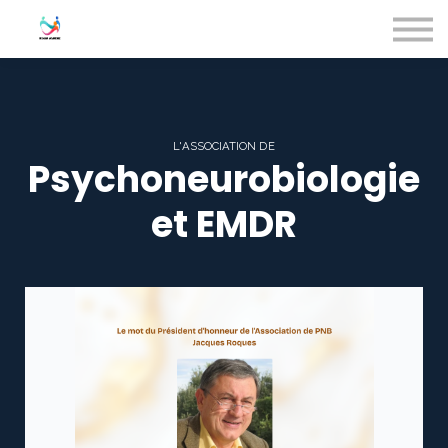
BLOG
PROFESSIONNELS
Association PNB
Plateformes
SE CONNECTER
L'ASSOCIATION DE
Psychoneurobiologie
et EMDR